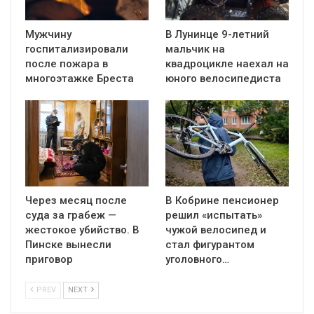
Мужчину
В Лунинце 9-летний
госпитализировали
мальчик на
после пожара в
квадроцикле наехал на
многоэтажке Бреста
юного велосипедиста
Через месяц после
В Кобрине пенсионер
суда за грабеж —
решил «испытать»
жестокое убийство. В
чужой велосипед и
Пинске вынесли
стал фигурантом
приговор
уголовного…
PREV
NEXT