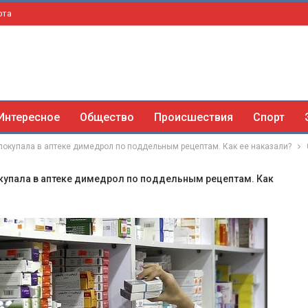
рта
Интересное
Общество
Происшествия
Спорт
покупала в аптеке димедрол по поддельным рецептам. Как ее наказали?
купала в аптеке димедрол по поддельным рецептам. Как