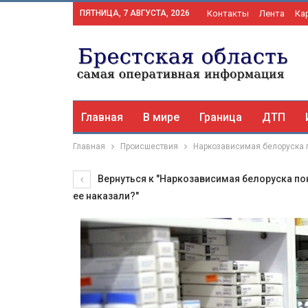
ПЯТНИЦА, 7 АВГУСТА, 2026
Контакты
Лента
Ка
Главная
В мире
Граница
ДТП
Главная
Происшествия
Наркозависимая белоруска 
Вернуться к "Наркозависимая белоруска по
ее наказали?"