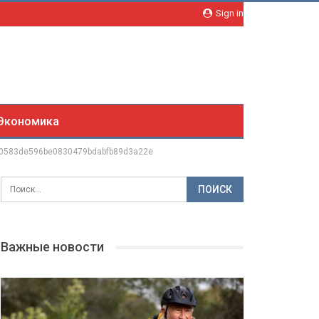
Sign in
Экономика
0583de596be0830479bdabfb89d3a22e
Важные новости