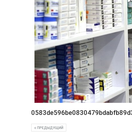
0583de596be0830479bdabfb89d
ПРЕДЫДУЩИЙ