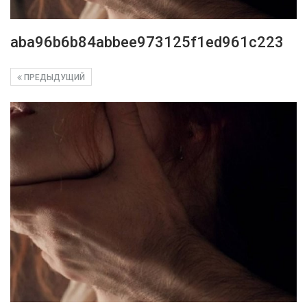
aba96b6b84abbee973125f1ed961c223
ПРЕДЫДУЩИЙ