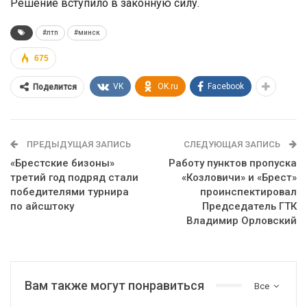
Решение вступило в законную силу.
#лтп
#минск
675
VK
OK.ru
Facebook
Поделится
ПРЕДЫДУЩАЯ ЗАПИСЬ
СЛЕДУЮЩАЯ ЗАПИСЬ
«Брестские бизоны»
Работу пунктов пропуска
третий год подряд стали
«Козловичи» и «Брест»
победителями турнира
проинспектировал
по айсштоку
Председатель ГТК
Владимир Орловский
Вам также могут понравиться
Все