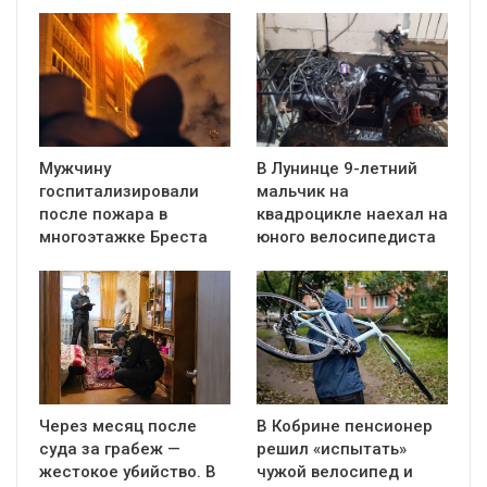
Мужчину
В Лунинце 9-летний
госпитализировали
мальчик на
после пожара в
квадроцикле наехал на
многоэтажке Бреста
юного велосипедиста
Через месяц после
В Кобрине пенсионер
суда за грабеж —
решил «испытать»
жестокое убийство. В
чужой велосипед и