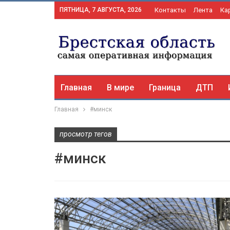
ПЯТНИЦА, 7 АВГУСТА, 2026
Контакты
Лента
Ка
Главная
В мире
Граница
ДТП
Главная
#минск
просмотр тегов
#минск