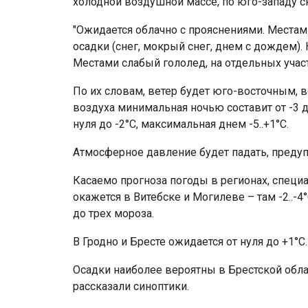
холодной воздушной массе, по юго-западу с
"Ожидается облачно с прояснениями. Местами
осадки (снег, мокрый снег, днем с дождем).
Местами слабый гололед, на отдельных участ
По их словам, ветер будет юго-восточным, 
воздуха минимальная ночью составит от -3 до 
нуля до -2°С, максимальная днем -5..+1°С.
Атмосферное давление будет падать, преду
Касаемо прогноза погоды в регионах, специ
окажется в Витебске и Могилеве – там -2..-4°
до трех мороза.
В Гродно и Бресте ожидается от нуля до +1°C.
Осадки наиболее вероятны в Брестской облас
рассказали синоптики.