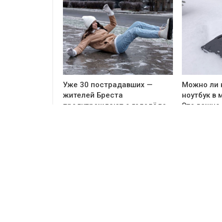
Уже 30 пострадавших —
Можно ли 
жителей Бреста
ноутбук в 
предупреждают о гололёде
Это важно
после дождя
PREV
NEXT
Коммен