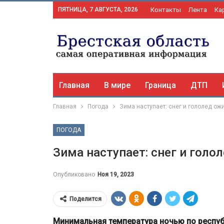
ПЯТНИЦА, 7 АВГУСТА, 2026
Контакты
Лента
Ка
Главная
В мире
Граница
ДТП
Главная
Погода
Зима наступает: снег и гололед ож
ПОГОДА
Зима наступает: снег и голо
Опубликовано
Ноя 19, 2023
Поделится
Минимальная температура ночью по респуб