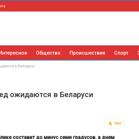
рта
Интересное
Общество
Происшествия
Спорт
идаются в Беларуси
лед ожидаются в Беларуси
594
лике составит до минус семи градусов, а днем