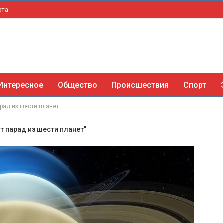
рта
Интересное
Общество
Происшествия
Спорт
рад из шести планет
т парад из шести планет"