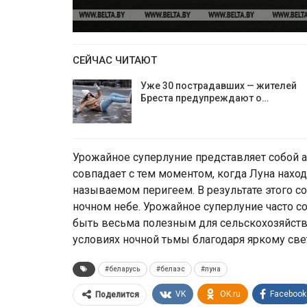
СЕЙЧАС ЧИТАЮТ
Уже 30 пострадавших — жителей
Бреста предупреждают о…
Урожайное суперлуние представляет собой 
совпадает с тем моментом, когда Луна нахо
называемом перигеем. В результате этого со
ночном небе. Урожайное суперлуние часто с
быть весьма полезным для сельскохозяйств
условиях ночной тьмы благодаря яркому све
#беларусь
#белаэс
#луна
VK
OK.ru
Facebook
Поделится