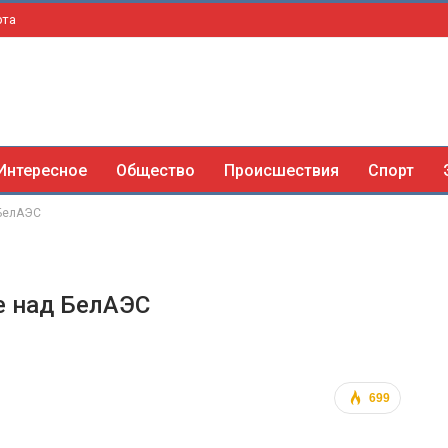
рта
Интересное
Общество
Происшествия
Спорт
 БелАЭС
е над БелАЭС
699