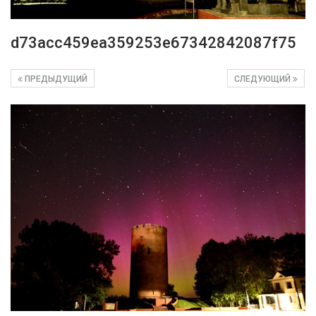
d73acc459ea359253e67342842087f75
ПРЕДЫДУЩИЙ
СЛЕДУЮЩИЙ