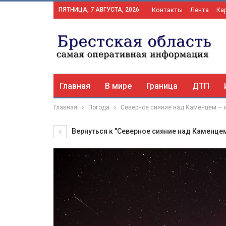
ПЯТНИЦА, 7 АВГУСТА, 2026
Контакты
Лента
Ка
Главная
В мире
Граница
ДТП
Главная
Погода
Северное сияние над Каменцем — 
Вернуться к "Северное сияние над Каменце