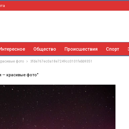
рта
Интересное
Общество
Происшествия
Спорт
красивые фото
3fde767ec0a18e7249cc0101febb9351
м — красивые фото"