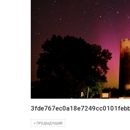
3fde767ec0a18e7249cc0101feb
ПРЕДЫДУЩИЙ