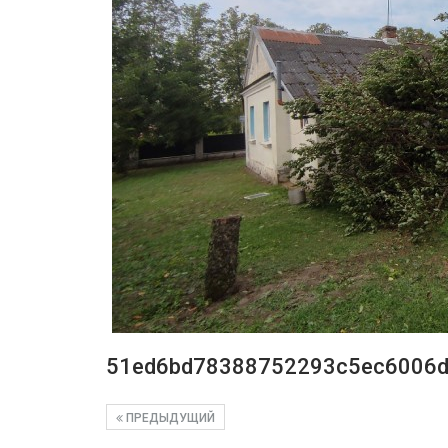
51ed6bd78388752293c5ec6006
ПРЕДЫДУЩИЙ