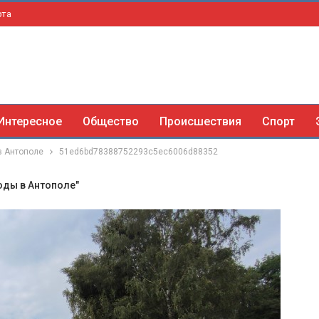
рта
Интересное
Общество
Происшествия
Спорт
в Антополе
51ed6bd78388752293c5ec6006d88352
оды в Антополе"