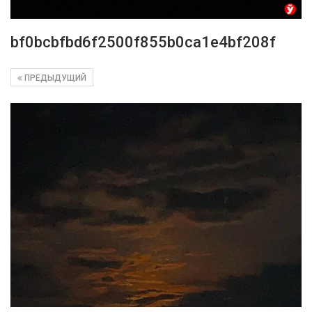
bf0bcbfbd6f2500f855b0ca1e4bf208f
ПРЕДЫДУЩИЙ