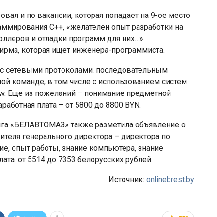
вал и по вакансии, которая попадает на 9-ое место
аммирования C++, «желателен опыт разработки на
оллеров и отладки программ для них…».
ирма, которая ищет инженера-программиста.
 с сетевыми протоколами, последовательным
ной команде, в том числе с использованием систем
view. Еще из пожеланий – понимание предметной
работная плата – от 5800 до 8800 BYN.
га «БЕЛАВТОМАЗ» также разметила объявление о
тителя генерального директора – директора по
ие, опыт работы, знание компьютера, знание
ата: от 5514 до 7353 белорусских рублей.
Источник:
onlinebrest.by