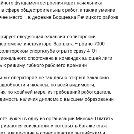
вайного фундаментостроения ищет начальника
ы в сфере общестроительных работ, а также умение
бочее место – в деревне Борщевка Речицкого района
урирует следующая вакансия: солигорский
ортсмене-инструкторе. Зарплата – ровно 7000
 солигорском спортклубе отрыто сразу 4. От
сионального спортсмена в командах высшей лиги
ь к режиму гибкого рабочего времени.
ьных операторов не так давно открыл вакансию
одробности и нюансы, по всей видимости,
я, по крайней мере, из требований работодатель
одимость наличия диплома о высшем образовании.
оте нужен в одну из организаций Минска. Платить
риваются соискатели, у которых в багаже стаж
лет; владеющие в совершенстве английским и