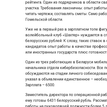
рейтинга. Один из подрядчиков в области с
участка. Требования лаконичны: опыт работ
читать чертежи, составлять сметы. Само ра
Гомельской области.
Уже не в первый раз в зарплатном топе фиг
волейбольный клуб «Шахтер» нуждается в сп
белорусских рублей. К слову, таких ставок в
кандидатов опыт работы в качестве профес
или иностранных государств плюс готовност
Один из трех работающих в Беларуси мобил
начальника отдела кибербезопасности. Все п
обсуждаются на стадии личного собеседовани
указал в объявлении единственное – необх
Зарплата – 6500.
Заместитель директора по операционной раб
ему готовы 6431 белорусский рубль. Рассмат
работы на руководящей должности более 5 