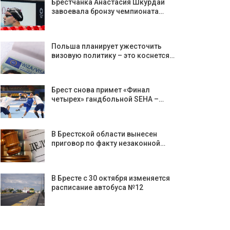
Брестчанка Анастасия Шкурдай
завоевала бронзу чемпионата…
Польша планирует ужесточить
визовую политику – это коснется…
Брест снова примет «Финал
четырех» гандбольной SEHA –…
В Брестской области вынесен
приговор по факту незаконной…
В Бресте с 30 октября изменяется
расписание автобуса №12