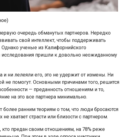
ное)
 первую очередь обманутых партнеров. Нередко
звивать свой интеллект, чтобы поддерживать
. Однако ученые из Калифорнийского
и исследования пришли к довольно неожиданному
 и ни лелеяли его, это не удержит от измены. Ни
й не помогут. Основными причинами того, решится
особенности — преданность отношениям и то,
ние на это все партнера минимально.
т более ранним теориям о том, что люди бросаются
 не хватает страсти или близости с партнером.
, кто предан своим отношениям, на 78% реже
 меньше. При этом в ходе опроса участники