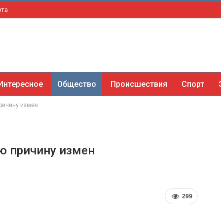
рта
Интересное
Общество
Происшествия
Спорт
ричину измен
ю причину измен
299