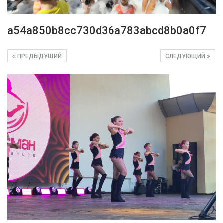
a54a850b8cc730d36a783abcd8b0a0f7
ПРЕДЫДУЩИЙ
СЛЕДУЮЩИЙ