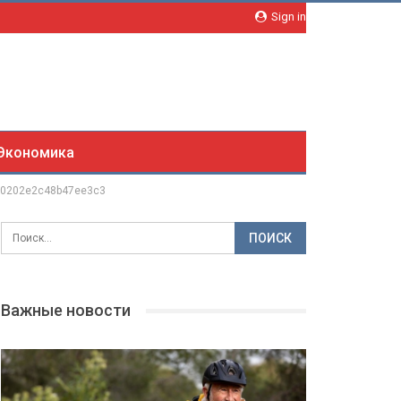
Sign in
Экономика
c0202e2c48b47ee3c3
Важные новости