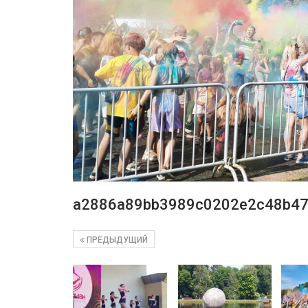
a2886a89bb3989c0202e2c48b47
ПРЕДЫДУЩИЙ