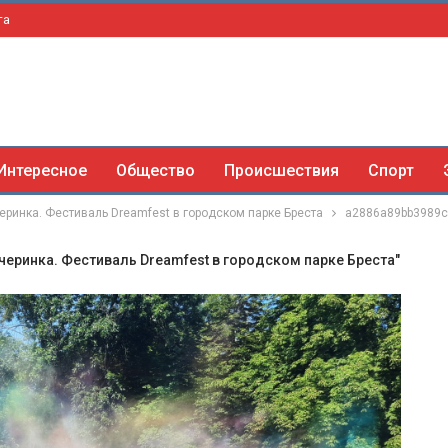
та
Интересное
Общество
Происшествия
Спорт
еринка. Фестиваль Dreamfest в городском парке Бреста
a2886a89bb3989
ечеринка. Фестиваль Dreamfest в городском парке Бреста"