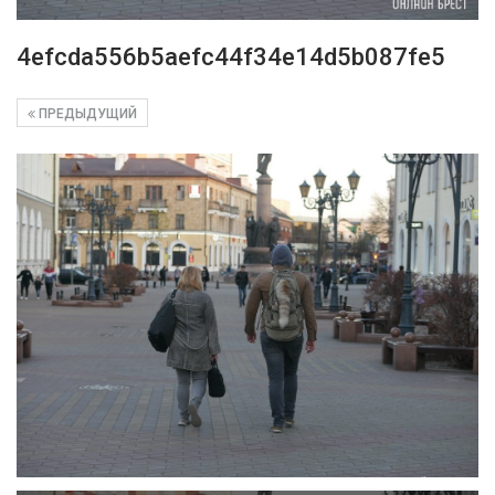
4efcda556b5aefc44f34e14d5b087fe5
ПРЕДЫДУЩИЙ