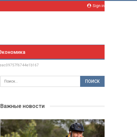
Sign in
Экономика
beac09757f6744e1b167
Важные новости