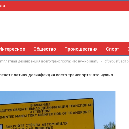
рта
Интересное
Общество
Происшествия
Спорт
ет платная дезинфекция всего транспорта: что нужно знать
df09b6ef3ad1
ботает платная дезинфекция всего транспорта: что нужно