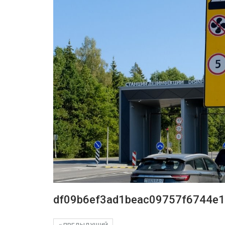
df09b6ef3ad1beac09757f6744e