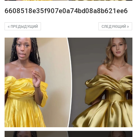
6608518e35f907e0a74bd08a8b621ee6
ПРЕДЫДУЩИЙ
СЛЕДУЮЩИЙ