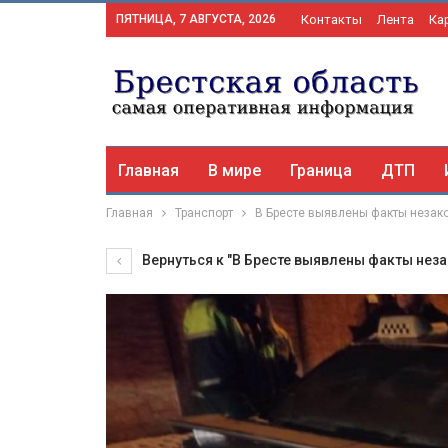
ПЯТНИЦА, 7 АВГУСТА, 2026
Контакты
Лента
Ка
Главная
В мире
Граница
ДТП
Главная
Транспорт
В Бресте выявлены факты незак
Вернуться к "В Бресте выявлены факты нез