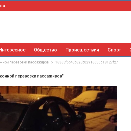
рта
Интересное
Общество
Происшествия
Спорт
онной перевозки пассажиров
16863f6b43b625b029a6680c18127f27
аконной перевозки пассажиров"