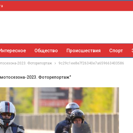
та
Интересное
Общество
Происшествия
Спорт
отосезона-2023. Фоторепортаж
9c29c1ee8e7f26340e7a659663403586
е мотосезона-2023. Фоторепортаж"