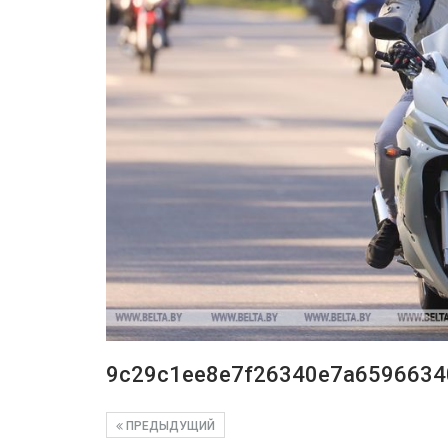
9c29c1ee8e7f26340e7a6596634
ПРЕДЫДУЩИЙ