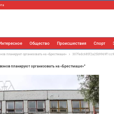
рта
Интересное
Общество
Происшествия
Спорт
нов планируют организовать на «Брестмаше»
307fedc685f2a25b9969f1cc9
вэнов планируют организовать на «Брестмаше»"