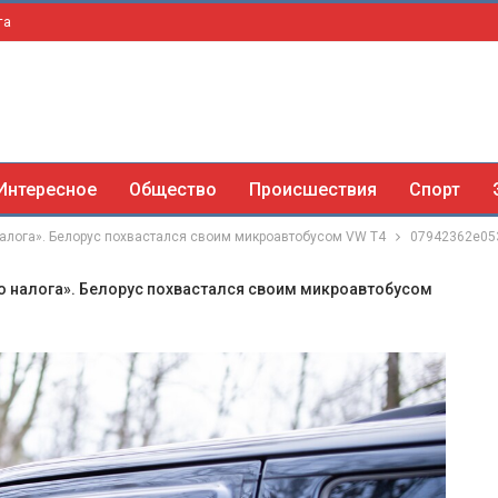
та
Интересное
Общество
Происшествия
Спорт
алога». Белорус похвастался своим микроавтобусом VW T4
07942362e05
о налога». Белорус похвастался своим микроавтобусом