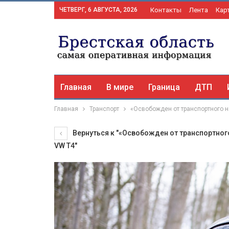
ЧЕТВЕРГ, 6 АВГУСТА, 2026
Контакты
Лента
Кар
Главная
В мире
Граница
ДТП
Главная
Транспорт
«Освобожден от транспортного н
Вернуться к "«Освобожден от транспортног
VW T4"