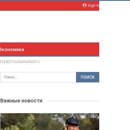
Sign in
Экономика
318df276cd0e006fb291c
Важные новости