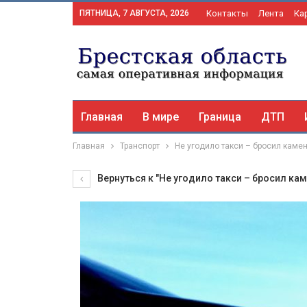
ПЯТНИЦА, 7 АВГУСТА, 2026
Контакты
Лента
Ка
Главная
В мире
Граница
ДТП
Главная
Транспорт
Не угодило такси – бросил камен
Вернуться к "Не угодило такси – бросил кам