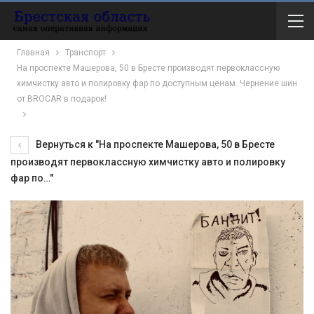
Главная
Транспорт
На проспекте Машерова, 50 в Бресте производят первоклассную
химчистку авто и полировку фар по доступным ценам. Чернение шин
от BROCAR в подарок!
Вернуться к "На проспекте Машерова, 50 в Бресте
производят первоклассную химчистку авто и полировку
фар по…"