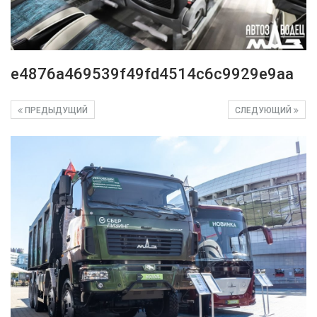
e4876a469539f49fd4514c6c9929e9aa
ПРЕДЫДУЩИЙ
СЛЕДУЮЩИЙ