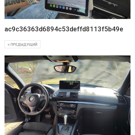
ac9c36363d6894c53deffd8113f5b49e
ПРЕДЫДУЩИЙ