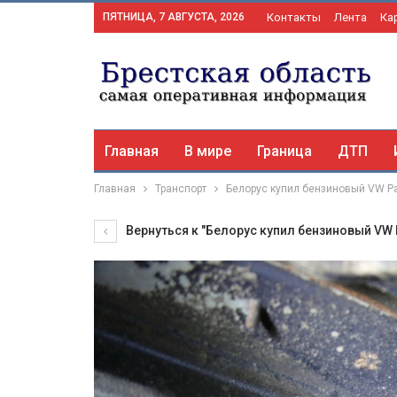
ПЯТНИЦА, 7 АВГУСТА, 2026
Контакты
Лента
Ка
Главная
В мире
Граница
ДТП
Главная
Транспорт
Белорус купил бензиновый VW Pas
Вернуться к "Белорус купил бензиновый VW Pa