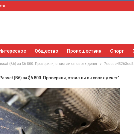
рта
Интересное
Общество
Происшествия
Спорт
sat (B6) за $6 800. Проверили, стоил ли он своих денег
7eccde43263cc5
ssat (B6) за $6 800. Проверили, стоил ли он своих денег"