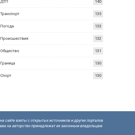
ДТП
140
Транспорт
135
Погода
133
Происшествия
132
Общество
131
Граница
130
Спорт
130
а сайте взяты с открытых источников и других порталов
рава на авторство принадлежат их законным владельцам.