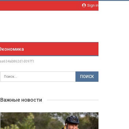
Sign in
Экономика
aa634ab862d1d097f1
Важные новости