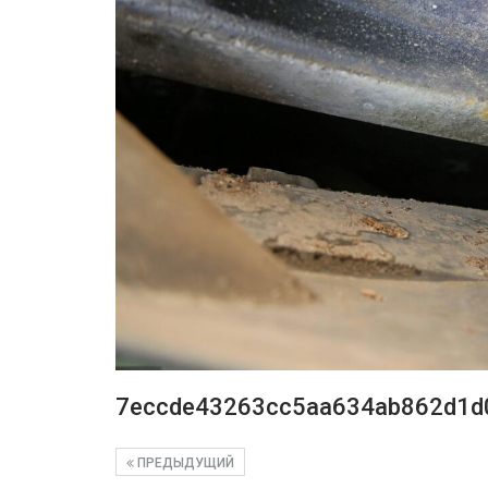
7eccde43263cc5aa634ab862d1d
ПРЕДЫДУЩИЙ