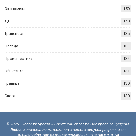
Экономика
150
ДТП
140
Транспорт
135
Погода
133
Происшествия
132
Общество
131
Граница
130
Спорт
130
© 2026 - Новости Бреста и Брестской области. Все права защищены.
Любое копирование материалов с нашего ресурса разрешается
только с обратной активной ссылкой на страницу статьи.