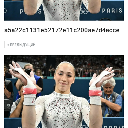
a5a22c1131e52172e11c200ae7d4acce
ПРЕДЫДУЩИЙ