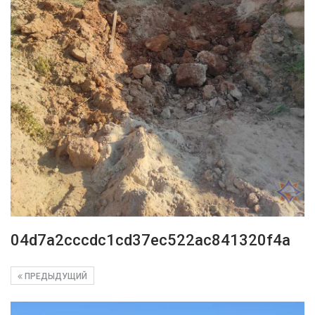
04d7a2cccdc1cd37ec522ac841320f4a
ПРЕДЫДУЩИЙ