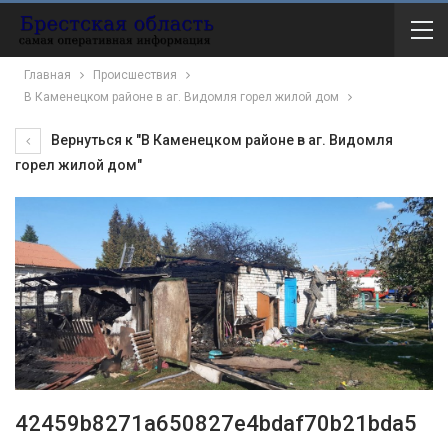
Главная
Происшествия
В Каменецком районе в аг. Видомля горел жилой дом
Вернуться к "В Каменецком районе в аг. Видомля
горел жилой дом"
42459b8271a650827e4bdaf70b21bda5