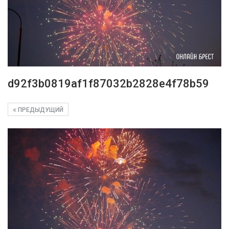
d92f3b0819af1f87032b2828e4f78b59
ПРЕДЫДУЩИЙ