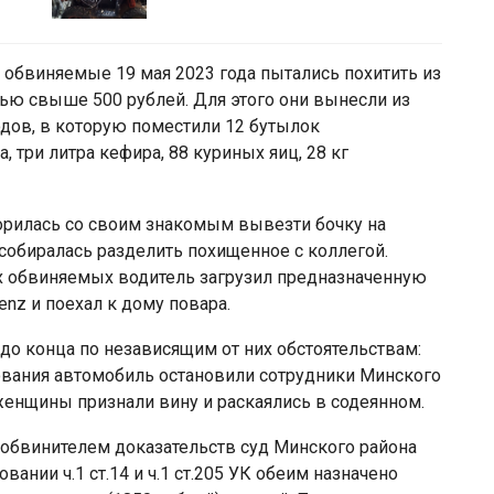
о обвиняемые 19 мая 2023 года пытались похитить из
ью свыше 500 рублей. Для этого они вынесли из
одов, в которую поместили 12 бутылок
а, три литра кефира, 88 куриных яиц, 28 кг
рилась со своим знакомым вывезти бочку на
собиралась разделить похищенное с коллегой.
 обвиняемых водитель загрузил предназначенную
nz и поехал к дому повара.
о конца по независящим от них обстоятельствам:
ования автомобиль остановили сотрудники Минского
женщины признали вину и раскаялись в содеянном.
обвинителем доказательств суд Минского района
ании ч.1 ст.14 и ч.1 ст.205 УК обеим назначено