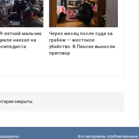
 9-летний мальчик
Через месяц после суда за
цикле наехал на
грабеж — жестокое
осипедиста
убийство. В Пинске вынесли
приговор
тарии закрыты.
а защищены.
Все материалы опубликованные н