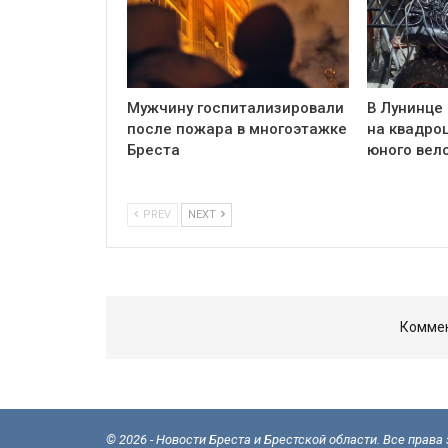
Мужчину госпитализировали
В Лунинце
после пожара в многоэтажке
на квадро
Бреста
юного вел
PREV
NEXT
Коммен
© 2026 - Новости Бреста и Брестской области. Все прав