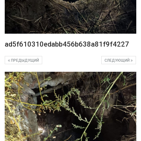
ad5f610310edabb456b638a81f9f4227
ПРЕДЫДУЩИЙ
СЛЕДУЮЩИЙ