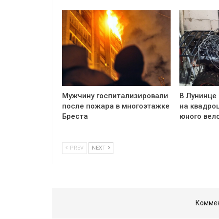
Мужчину госпитализировали
В Лунинце
после пожара в многоэтажке
на квадро
Бреста
юного вел
PREV
NEXT
Коммен