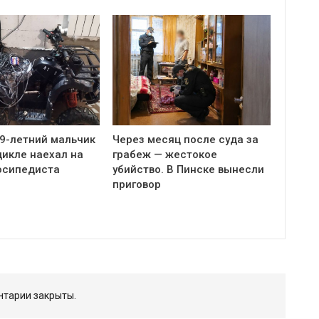
 9-летний мальчик
Через месяц после суда за
цикле наехал на
грабеж — жестокое
осипедиста
убийство. В Пинске вынесли
приговор
тарии закрыты.