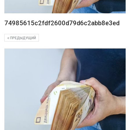
74985615c2fdf2600d79d6c2abb8e3ed
ПРЕДЫДУЩИЙ