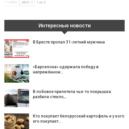
PREV
NEXT
1 из 2
Интересные новости
В Бресте пропал 31-летний мужчина
«Барселона» одержала победу в
напряжённом…
В лобовое прилетела чья-то покрышка:
разбила стекло,…
Кто покупает белорусский картофель и у кого
его покупает…