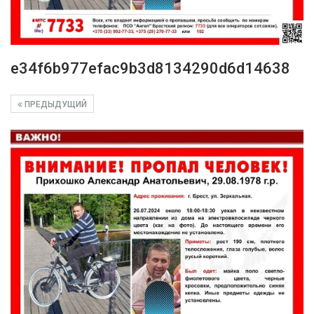
e34f6b977efac9b3d8134290d6d14638
ПРЕДЫДУЩИЙ