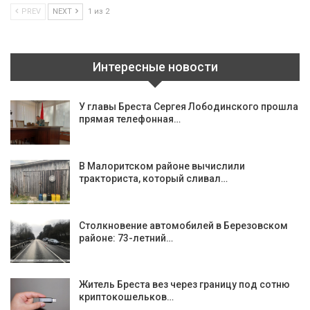
PREV
NEXT
1 из 2
Интересные новости
У главы Бреста Сергея Лободинского прошла
прямая телефонная…
В Малоритском районе вычислили
тракториста, который сливал…
Столкновение автомобилей в Березовском
районе: 73-летний…
Житель Бреста вез через границу под сотню
криптокошельков…