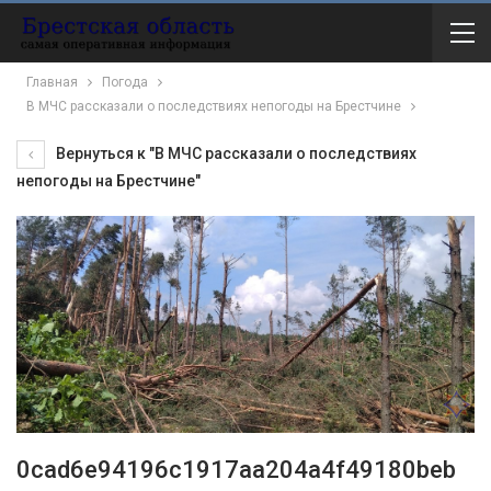
Главная
Погода
В МЧС рассказали о последствиях непогоды на Брестчине
Вернуться к "В МЧС рассказали о последствиях
непогоды на Брестчине"
0cad6e94196c1917aa204a4f49180beb