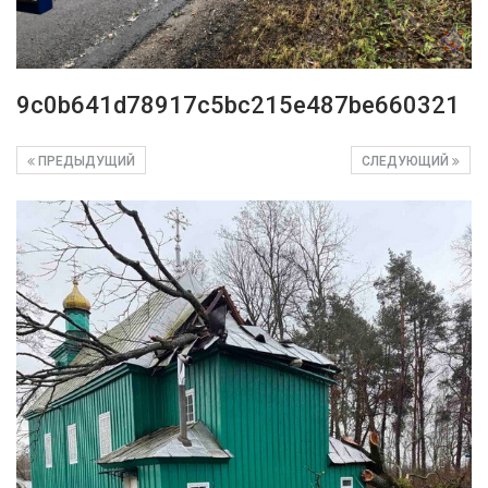
9c0b641d78917c5bc215e487be660321
ПРЕДЫДУЩИЙ
СЛЕДУЮЩИЙ