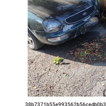
38b7371b55e993562b56cedb0b3