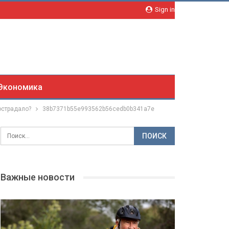
Sign in
Экономика
острадало?
38b7371b55e993562b56cedb0b341a7e
Важные новости