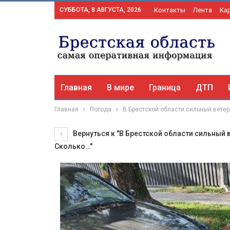
СУББОТА, 8 АВГУСТА, 2026
Контакты
Лента
Ка
Главная
В мире
Граница
ДТП
Главная
Погода
В Брестской области сильный вете
Вернуться к "В Брестской области сильный 
Сколько…"