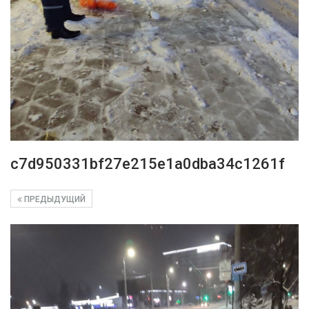
c7d950331bf27e215e1a0dba34c1261f
ПРЕДЫДУЩИЙ