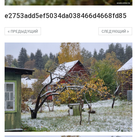
e2753add5ef5034da038466d4668fd85
ПРЕДЫДУЩИЙ
СЛЕДУЮЩИЙ