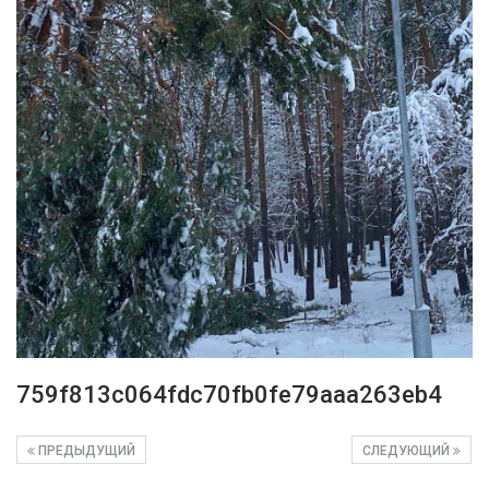
759f813c064fdc70fb0fe79aaa263eb4
ПРЕДЫДУЩИЙ
СЛЕДУЮЩИЙ