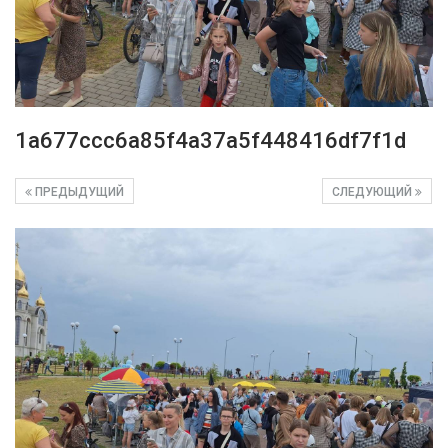
1a677ccc6a85f4a37a5f448416df7f1d
ПРЕДЫДУЩИЙ
СЛЕДУЮЩИЙ