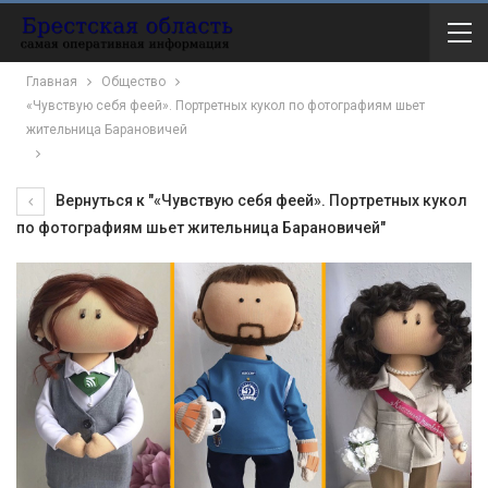
Главная
Общество
«Чувствую себя феей». Портретных кукол по фотографиям шьет
жительница Барановичей
Вернуться к "«Чувствую себя феей». Портретных кукол
по фотографиям шьет жительница Барановичей"