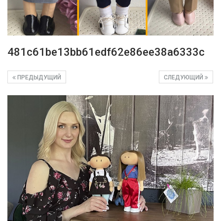
481c61be13bb61edf62e86ee38a6333c
ПРЕДЫДУЩИЙ
СЛЕДУЮЩИЙ