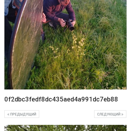
0f2dbc3fedf8dc435aed4a991dc7eb88
ПРЕДЫДУЩИЙ
СЛЕДУЮЩИЙ