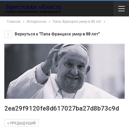
Главная
Интересное
Папа Франциск умер в 88 лет
Вернуться к "Папа Франциск умер в 88 лет"
2ea29f9120fe8d617027ba27d8b73c9d
ПРЕДЫДУЩИЙ