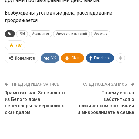
другими противоправными действиями.
Возбуждены уголовные дела, расследование
продолжается.
#3d
#криминал
#новости компаний
#оружие
787
VK
OK.ru
Facebook
Поделится
ПРЕДЫДУЩАЯ ЗАПИСЬ
СЛЕДУЮЩАЯ ЗАПИСЬ
Трамп выгнал Зеленского
Почему важно
из Белого дома:
заботиться о
переговоры завершились
психическом состоянии
скандалом
и микроклимате в семье